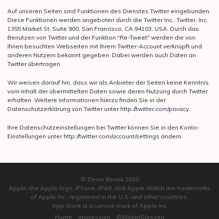
Auf unseren Seiten sind Funktionen des Dienstes Twitter eingebunden.
Diese Funktionen werden angeboten durch die Twitter Inc., Twitter, Inc.
1355 Market St, Suite 900, San Francisco, CA 94103, USA. Durch das
Benutzen von Twitter und der Funktion "Re-Tweet" werden die von
Ihnen besuchten Webseiten mit Ihrem Twitter-Account verknüpft und
anderen Nutzern bekannt gegeben. Dabei werden auch Daten an
Twitter übertragen.
Wir weisen darauf hin, dass wir als Anbieter der Seiten keine Kenntnis
vom Inhalt der übermittelten Daten sowie deren Nutzung durch Twitter
erhalten. Weitere Informationen hierzu finden Sie in der
Datenschutzerklärung von Twitter unter
http://twitter.com/privacy
.
Ihre Datenschutzeinstellungen bei Twitter können Sie in den Konto-
Einstellungen unter
http://twitter.com/account/settings
ändern.
© Denis Benak 2020
Apple, the Apple logo, iPhone, iPad, and Apple Watch are trademarks
of Apple Inc., registered in the U.S. and other countries.
App Store is a service mark of Apple Inc.
Home
Impressum
@BlitzerGiessen